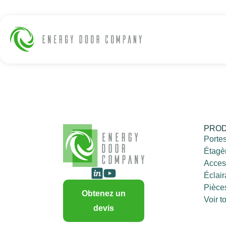
PROD
Porte
Étagè
Acces
Éclai
Pièce
Obtenez un
Voir t
devis