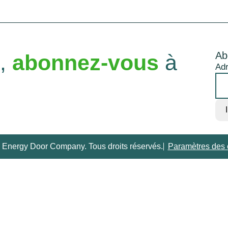
Ab
é,
abonnez-vous
à
Adr
 Energy Door Company. Tous droits réservés.
Paramètres des 