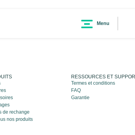
Menu
UITS
RESSOURCES ET SUPPO
s
Termes et conditions
res
FAQ
soires
Garantie
rages
s de rechange
ous nos produits