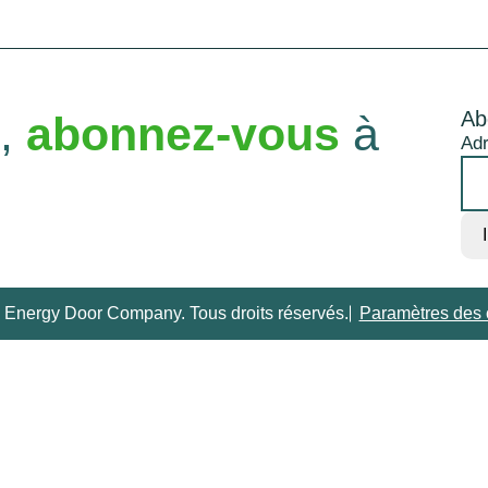
Ab
é,
abonnez-vous
à
Adr
 Energy Door Company. Tous droits réservés.
Paramètres des 