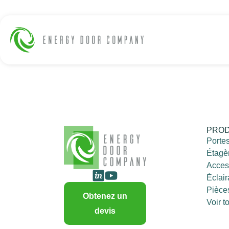
PROD
Porte
Étagè
Acces
Éclai
Pièce
Obtenez un
Voir t
devis